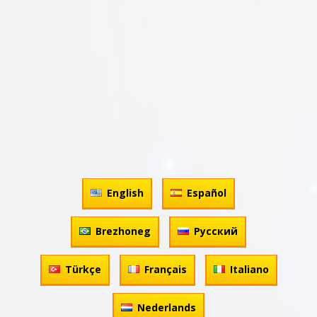
English
Español
Brezhoneg
Русский
Türkçe
Français
Italiano
Nederlands