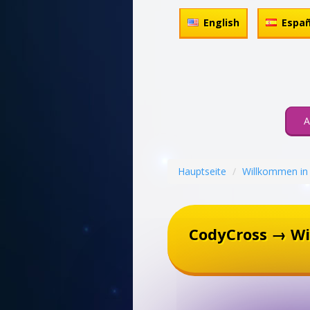
English
Españ
A
Hauptseite
Willkommen in
CodyCross → W