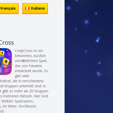
Français
Italiano
Cross
CodyCross ist ein
bekanntes, kürzlich
veröffentlichtes Spiel,
das von Fanatee
entwickelt wurde. Es
gibt viele
rätsel, die in verschiedene
d Gruppen unterteilt sind. In
t gibt es mehr als 20 Gruppen
ls mehreren Rätseln. Hier sind
r Welten: Spielcasino,
k, Im Meer, Kochkunst,
st.