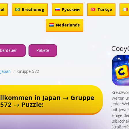
ol
Brezhoneg
Русский
Türkçe
Nederlands
Cody
benteuer
Pakete
 Japan
Gruppe 572
Kreuzwort
illkommen in Japan → Gruppe
Welten un
572 → Puzzle:
jeder Wel
mit jewei
einige de
Bibliothe
Straßenfe