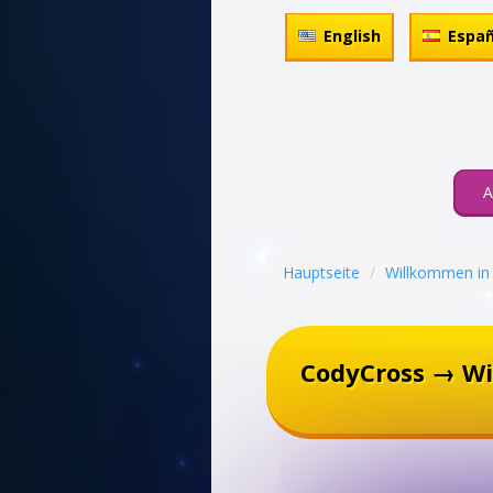
English
Españ
A
Hauptseite
Willkommen in
CodyCross → W