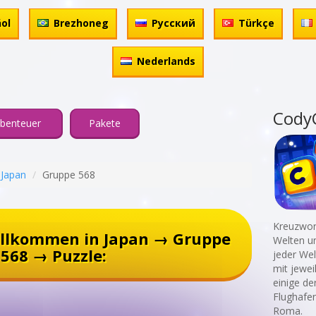
ol
Brezhoneg
Русский
Türkçe
Nederlands
Cody
benteuer
Pakete
 Japan
Gruppe 568
Kreuzwort
illkommen in Japan → Gruppe
Welten un
568 → Puzzle:
jeder Wel
mit jewei
einige de
Flughafen
Roma.