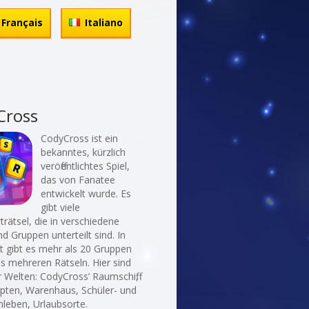
Français
Italiano
Cross
CodyCross ist ein
bekanntes, kürzlich
veröffentlichtes Spiel,
das von Fanatee
entwickelt wurde. Es
gibt viele
rätsel, die in verschiedene
d Gruppen unterteilt sind. In
t gibt es mehr als 20 Gruppen
ls mehreren Rätseln. Hier sind
r Welten: CodyCross’ Raumschiff,
ypten, Warenhaus, Schüler- und
leben, Urlaubsorte.