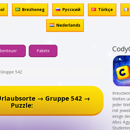
ol
Brezhoneg
Русский
Türkçe
Nederlands
Cody
benteuer
Pakete
Gruppe 542
Kreuzwort
Urlaubsorte → Gruppe 542 →
Welten un
Puzzle:
jeder Wel
mit jewei
einige de
Altes Äg
Studenten