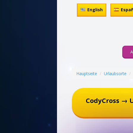
English
Españ
A
Hauptseite
Urlaubsorte
CodyCross → 