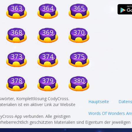
363
364
365
368
369
370
373
374
375
378
379
380
swörter, Komplettlösung CodyCross.
Hauptseite
Datens
rialien ist ein aktiver Link zur Website
Words Of Wonders An
odyCross-App verbunden. Alle geistigen
eberrechtlich geschützten Materialien sind Eigentum der jeweiligen 