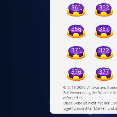
361
362
366
367
371
372
376
377
© 2018-2026. Antworten, Bonu
Bei Verwendung der Website-Mate
erforderlich!
Diese Seite ist nicht mit der C
Eigentumsrechte, Marken und urh