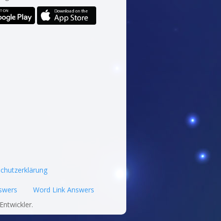
chutzerklärung
swers
Word Link Answers
Entwickler.