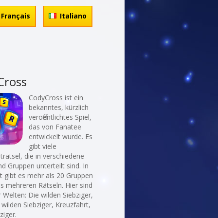
Français
Italiano
Cross
CodyCross ist ein
bekanntes, kürzlich
veröffentlichtes Spiel,
das von Fanatee
entwickelt wurde. Es
gibt viele
rätsel, die in verschiedene
d Gruppen unterteilt sind. In
t gibt es mehr als 20 Gruppen
ls mehreren Rätseln. Hier sind
r Welten: Die wilden Siebziger,
 wilden Siebziger, Kreuzfahrt,
ziger.