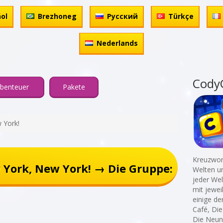
ol
Brezhoneg
Русский
Türkçe
Nederlands
Cody
benteuer
Pakete
 York!
Kreuzwort
York, New York! → Die Gruppe:
Welten un
jeder Wel
mit jewei
einige de
Café, Die
Die Neun