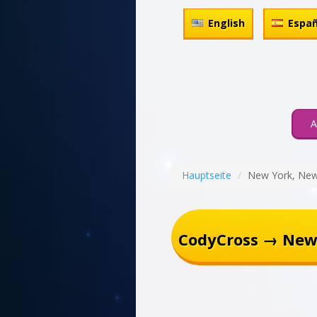
English
Españ
A
Hauptseite
New York, New
CodyCross → New 