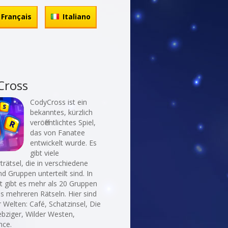
Français
Italiano
Cross
CodyCross ist ein
bekanntes, kürzlich
veröffentlichtes Spiel,
das von Fanatee
entwickelt wurde. Es
gibt viele
rätsel, die in verschiedene
d Gruppen unterteilt sind. In
t gibt es mehr als 20 Gruppen
ls mehreren Rätseln. Hier sind
r Welten: Café, Schatzinsel, Die
ebziger, Wilder Westen,
nce.