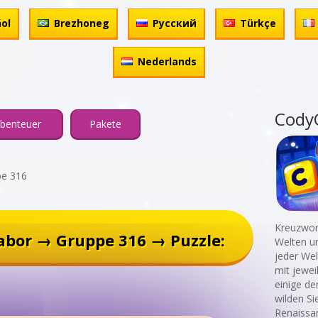
ol
Brezhoneg
Русский
Türkçe
Nederlands
Cody
benteuer
Pakete
pe 316
Kreuzwort
abor → Gruppe 316 → Puzzle:
Welten un
jeder Wel
mit jewei
einige de
wilden Si
Renaissa