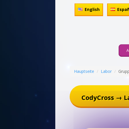
English
Españ
A
Hauptseite
Labor
Grup
CodyCross → L