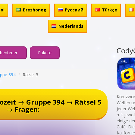
ol
Brezhoneg
Русский
Türkçe
Nederlands
Cody
benteuer
Pakete
ppe 394
Rätsel 5
Kreuzwort
ozeit → Gruppe 394 → Rätsel 5
Welten un
→ Fragen:
jeder Wel
mit jewei
einige de
Café, Die 
Kalifornie