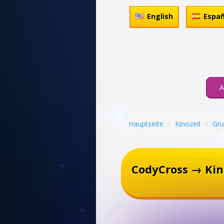
English
Españ
A
Hauptseite
Kinozeit
Gru
CodyCross → Kin