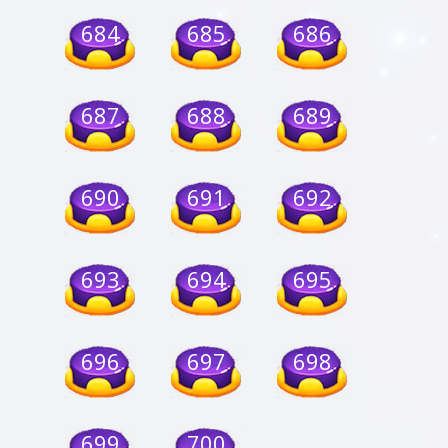
684
685
686
687
688
689
690
691
692
693
694
695
696
697
698
699
700