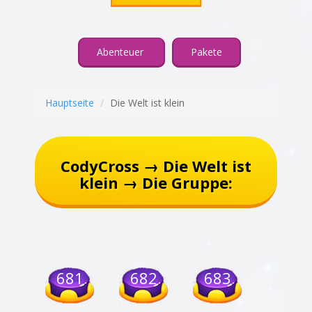
Abenteuer
Pakete
Hauptseite
Die Welt ist klein
CodyCross → Die Welt ist
klein → Die Gruppe:
681
682
683