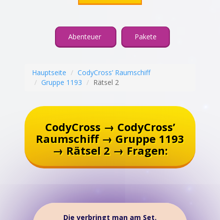
Abenteuer
Pakete
Hauptseite
CodyCross’ Raumschiff
Gruppe 1193
Rätsel 2
CodyCross → CodyCross’
Raumschiff → Gruppe 1193
→ Rätsel 2 → Fragen:
Die verbringt man am Set.