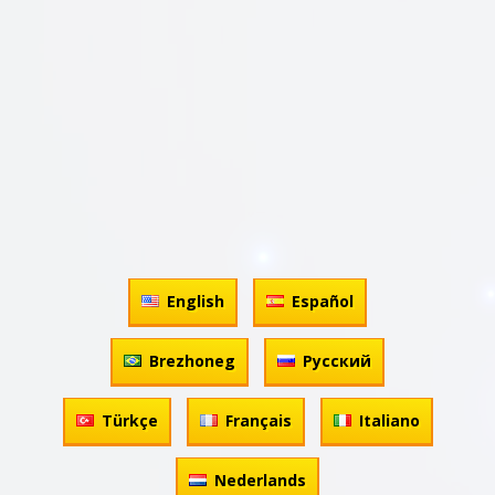
English
Español
Brezhoneg
Русский
Türkçe
Français
Italiano
Nederlands