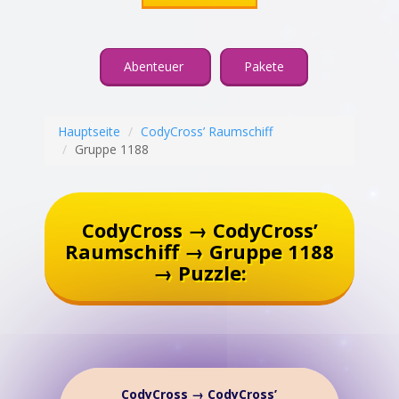
Abenteuer
Pakete
Hauptseite
CodyCross’ Raumschiff
Gruppe 1188
CodyCross → CodyCross’
Raumschiff → Gruppe 1188
→ Puzzle:
CodyCross → CodyCross’