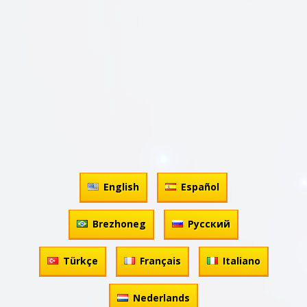
English
Español
Brezhoneg
Русский
Türkçe
Français
Italiano
Nederlands