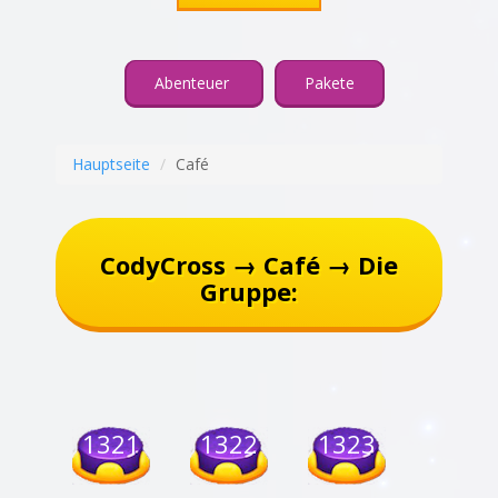
Abenteuer
Pakete
Hauptseite
Café
CodyCross → Café → Die
Gruppe:
1321
1322
1323